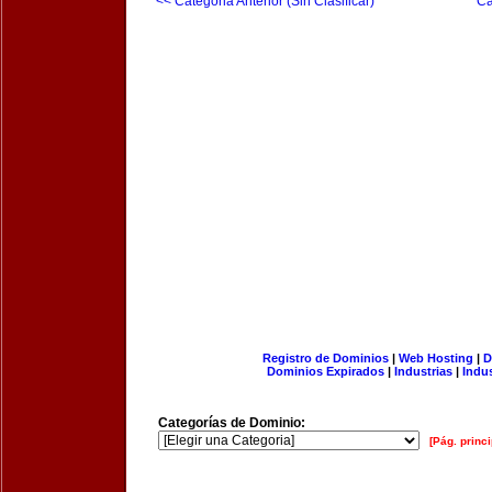
<< Categoria Anterior (Sin Clasificar)
Ca
Registro de Dominios
|
Web Hosting
|
D
Dominios Expirados
|
Industrias
|
Indu
Categorías de Dominio:
[Pág. princi