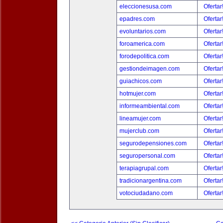
eleccionesusa.com
Ofertar
epadres.com
Ofertar
evoluntarios.com
Ofertar
foroamerica.com
Ofertar
forodepolitica.com
Ofertar
gestiondeimagen.com
Ofertar
guiachicos.com
Ofertar
hotmujer.com
Ofertar
informeambiental.com
Ofertar
lineamujer.com
Ofertar
mujerclub.com
Ofertar
segurodepensiones.com
Ofertar
seguropersonal.com
Ofertar
terapiagrupal.com
Ofertar
tradicionargentina.com
Ofertar
votociudadano.com
Ofertar