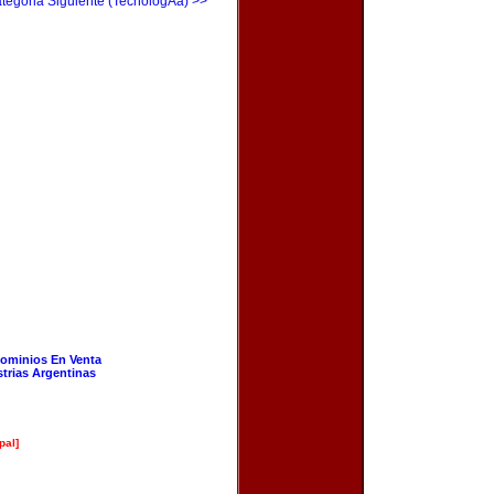
tegoria Siguiente (TecnologÃ­a) >>
ominios En Venta
strias Argentinas
pal]