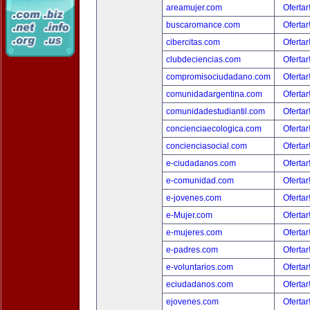
areamujer.com
Ofertar
buscaromance.com
Ofertar
cibercitas.com
Ofertar
clubdeciencias.com
Ofertar
compromisociudadano.com
Ofertar
comunidadargentina.com
Ofertar
comunidadestudiantil.com
Ofertar
concienciaecologica.com
Ofertar
concienciasocial.com
Ofertar
e-ciudadanos.com
Ofertar
e-comunidad.com
Ofertar
e-jovenes.com
Ofertar
e-Mujer.com
Ofertar
e-mujeres.com
Ofertar
e-padres.com
Ofertar
e-voluntarios.com
Ofertar
eciudadanos.com
Ofertar
ejovenes.com
Ofertar