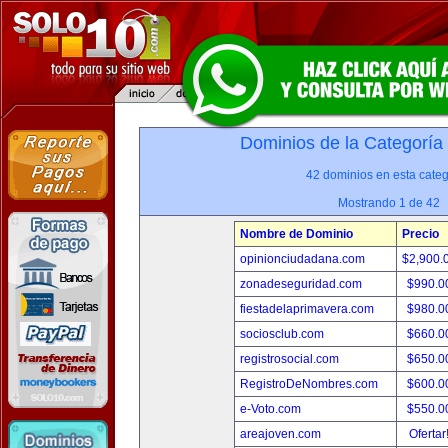
Dominios de la Categoría
42 dominios en esta categ
Mostrando 1 de 42
Nombre de Dominio
Precio
opinionciudadana.com
$2,900.
zonadeseguridad.com
$990.0
fiestadelaprimavera.com
$980.0
sociosclub.com
$660.0
registrosocial.com
$650.0
RegistroDeNombres.com
$600.0
e-Voto.com
$550.0
areajoven.com
Ofertar