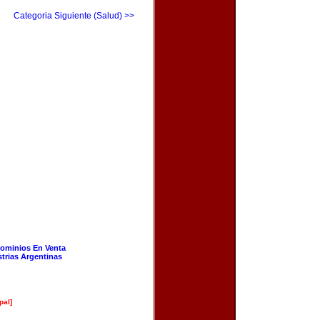
Categoria Siguiente (Salud) >>
ominios En Venta
strias Argentinas
pal]